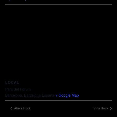
LOCAL
Parc del Forum
Barcelona
,
Barcelona
España
+ Google Map
Abeja Rock
Viña Rock