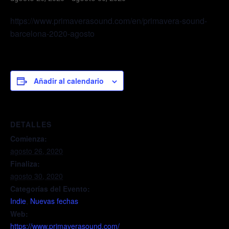
https://www.primaverasound.com/en/primavera-sound-
barcelona-2020-agosto
Añadir al calendario
DETALLES
Comienza:
agosto 26, 2020
Finaliza:
agosto 30, 2020
Categorías del Evento:
Indie
,
Nuevas fechas
Web:
https://www.primaverasound.com/