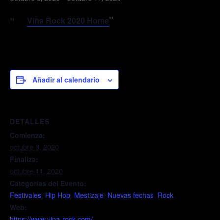
Viña Rock 2020 Home
Añadir al calendario
DETALLES
Comienza:
octubre 8, 2020
Finaliza:
octubre 11, 2020
Categorías del Evento:
Festivales
,
Hip Hop
,
Mestizaje
,
Nuevas fechas
,
Rock
Web:
https://www.vina-rock.com/