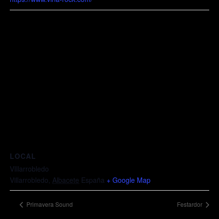
LOCAL
VIllarrobledo
Villarrobledo
,
Albacete
España
+ Google Map
Primavera Sound
Festardor