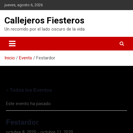
S
jueves, agosto 6, 2026
a
l
Callejeros Fiesteros
t
a
Un recorrido por el lado oscuro de la vida
r
a
l
c
Inicio
Events
Festardor
o
n
t
e
n
« Todos los Eventos
i
d
o
Este evento ha pasado.
Festardor
octubre 8, 2020
-
octubre 11, 2020