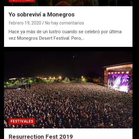
Yo sobreviví a Monegros
febrero 19, 2020
No hay comentarios
Hace ya más de un lustro cuando se celebró por última
vez Monegros Desert Festival. Pero,…
FESTIVALES
Resurrection Fest 2019