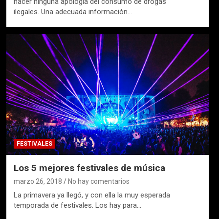
hacer ninguna apología del consumo de drogas
ilegales. Una adecuada información…
FESTIVALES
Los 5 mejores festivales de música
marzo 26, 2018
No hay comentarios
La primavera ya llegó, y con ella la muy esperada
temporada de festivales. Los hay para…