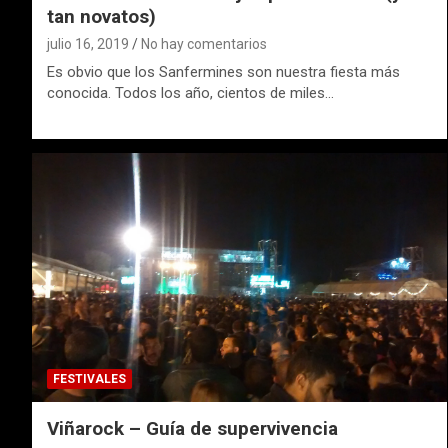
tan novatos)
julio 16, 2019
No hay comentarios
Es obvio que los Sanfermines son nuestra fiesta más
conocida. Todos los año, cientos de miles…
FESTIVALES
Viñarock – Guía de supervivencia