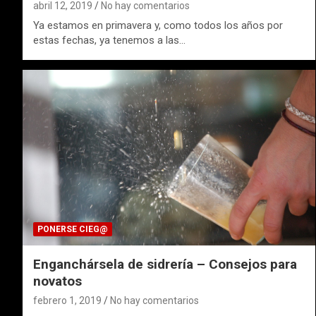
abril 12, 2019
No hay comentarios
Ya estamos en primavera y, como todos los años por
estas fechas, ya tenemos a las…
PONERSE CIEG@
Enganchársela de sidrería – Consejos para
novatos
febrero 1, 2019
No hay comentarios