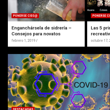
PONERSE CIEG@
PONERSE C
Enganchársela de sidrería –
Las 5 pr
Consejos para novatos
recreati
febrero 1, 2019
octubre 17,
DESTACADAS