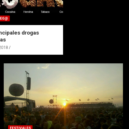
IEG@
incipales drogas
vas
 2018
FESTIVALES