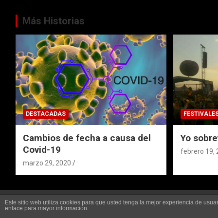
Más Historias
DESTACADAS
FESTIVALE
Cambios de fecha a causa del
Yo sobre
Covid-19
febrero 19,
marzo 29, 2020
Este sitio web utiliza cookies para que usted tenga la mejor experiencia de us
Copyright ©2026
Callejeros Fiesteros
Tema por:
Theme Ho
enlace para mayor información.