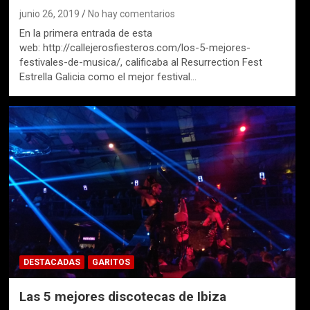
junio 26, 2019
No hay comentarios
En la primera entrada de esta
web: http://callejerosfiesteros.com/los-5-mejores-
festivales-de-musica/, calificaba al Resurrection Fest
Estrella Galicia como el mejor festival…
DESTACADAS
GARITOS
Las 5 mejores discotecas de Ibiza