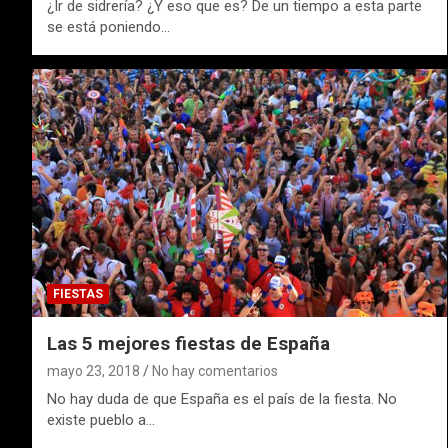
¿Ir de sidrería? ¿Y eso que es? De un tiempo a esta parte
se está poniendo…
FIESTAS
Las 5 mejores fiestas de España
mayo 23, 2018
No hay comentarios
No hay duda de que España es el país de la fiesta. No
existe pueblo a…