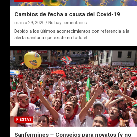
Cambios de fecha a causa del Covid-19
marzo 29, 2020
No hay comentarios
Debido a los últimos acontecimientos con referencia a la
alerta sanitaria que existe en todo el…
FIESTAS
Sanfermines – Consejos para novatos (y no