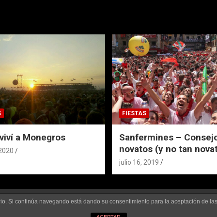
S
FIESTAS
viví a Monegros
Sanfermines – Consejo
novatos (y no tan nova
 2020
julio 16, 2019
uario. Si continúa navegando está dando su consentimiento para la aceptación de l
rse
Funciona gracias a:
WordPress