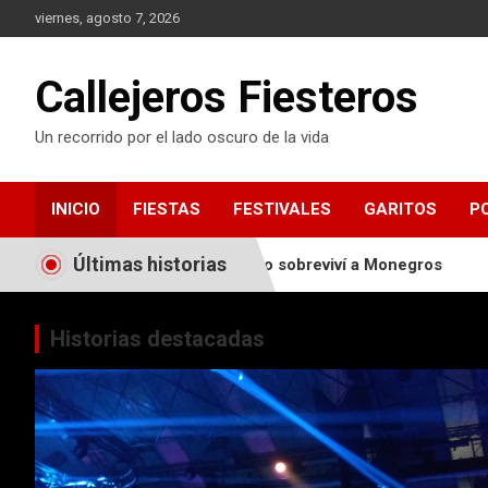
S
viernes, agosto 7, 2026
a
l
t
Callejeros Fiesteros
a
r
Un recorrido por el lado oscuro de la vida
a
l
c
INICIO
FIESTAS
FESTIVALES
GARITOS
P
o
n
t
Últimas historias
del Covid-19
Yo sobreviví a Monegros
Sanfermines
e
n
i
Historias destacadas
d
o