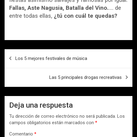
Fallas, Aste Nagusia, Batalla del Vino.
…. de
entre todas ellas,
¿tú con cuál te quedas?
N
Los 5 mejores festivales de música
a
v
Las 5 principales drogas recreativas
e
g
a
Deja una respuesta
c
Tu dirección de correo electrónico no será publicada.
Los
i
campos obligatorios están marcados con
*
ó
Comentario
*