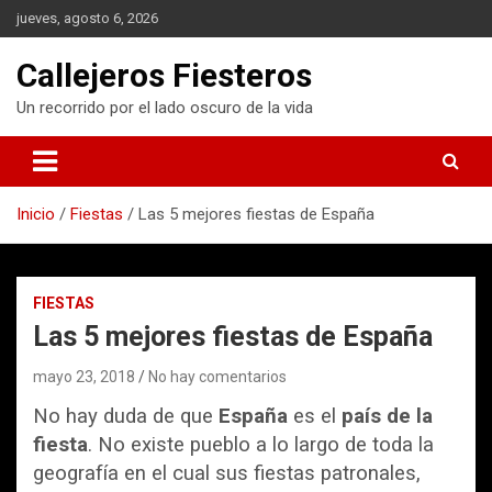
S
jueves, agosto 6, 2026
a
l
Callejeros Fiesteros
t
a
Un recorrido por el lado oscuro de la vida
r
a
l
c
Inicio
Fiestas
Las 5 mejores fiestas de España
o
n
t
e
FIESTAS
n
Las 5 mejores fiestas de España
i
d
mayo 23, 2018
No hay comentarios
o
No hay duda de que
España
es el
país de la
fiesta
. No existe pueblo a lo largo de toda la
geografía en el cual sus fiestas patronales,