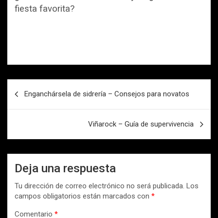
fiesta favorita?
N
Enganchársela de sidrería – Consejos para novatos
a
v
Viñarock – Guía de supervivencia
e
g
a
Deja una respuesta
c
Tu dirección de correo electrónico no será publicada.
Los
i
campos obligatorios están marcados con
*
ó
Comentario
*