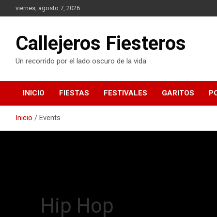
S
viernes, agosto 7, 2026
a
l
t
Callejeros Fiesteros
a
r
Un recorrido por el lado oscuro de la vida
a
l
c
INICIO
FIESTAS
FESTIVALES
GARITOS
P
o
n
t
Inicio
Events
e
n
i
d
o
Hip Hop