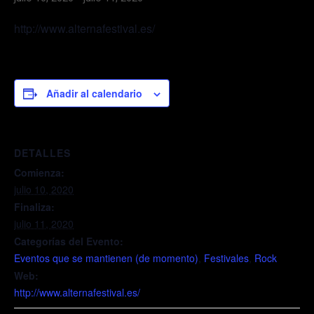
http://www.alternafestival.es/
Añadir al calendario
DETALLES
Comienza:
julio 10, 2020
Finaliza:
julio 11, 2020
Categorías del Evento:
Eventos que se mantienen (de momento)
,
Festivales
,
Rock
Web:
http://www.alternafestival.es/