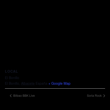
LOCAL
El Bonillo
El Bonillo
,
Albacete
España
+ Google Map
Bilbao BBK Live
Soria Rock