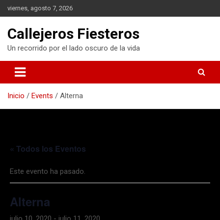
S
viernes, agosto 7, 2026
a
l
Callejeros Fiesteros
t
a
Un recorrido por el lado oscuro de la vida
r
a
l
c
Inicio
Events
Alterna
o
n
t
e
n
« Todos los Eventos
i
d
o
Este evento ha pasado.
Alterna
julio 10, 2020
-
julio 11, 2020