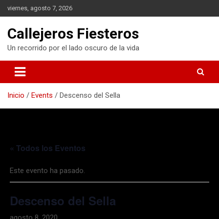
S
viernes, agosto 7, 2026
a
l
Callejeros Fiesteros
t
a
Un recorrido por el lado oscuro de la vida
r
a
l
c
Inicio
Events
Descenso del Sella
o
n
t
e
n
« Todos los Eventos
i
d
o
Este evento ha pasado.
Descenso del Sella
agosto 8, 2020