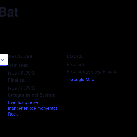
Bat
DETALLES
LOCAL
Etxebarri
Comienza:
Etxebarri
,
Vizcaya
España
junio 26, 2020
+ Google Map
Finaliza:
junio 27, 2020
Categorías del Evento:
Eventos que se
mantienen (de momento)
,
Rock