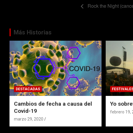
Rock the Night (canc
Más Historias
DESTACADAS
FESTIVALE
Cambios de fecha a causa del
Yo sobre
Covid-19
febrero 19,
marzo 29, 2020