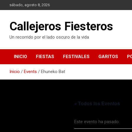
S
sábado, agosto 8, 2026
a
l
t
Callejeros Fiesteros
a
r
Un recorrido por el lado oscuro de la vida
a
l
c
INICIO
FIESTAS
FESTIVALES
GARITOS
P
o
n
t
Inicio
Events
Ehuneko Bat
e
n
i
d
o
« Todos los Eventos
Este evento ha pasado.