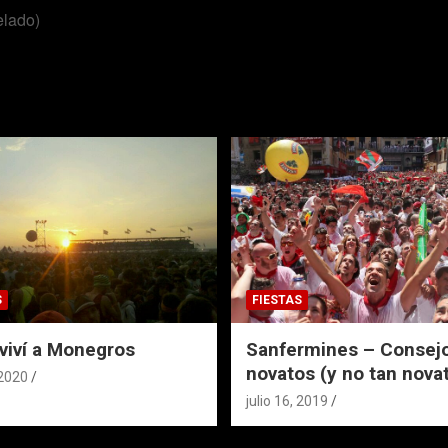
elado)
S
FIESTAS
viví a Monegros
Sanfermines – Consejo
novatos (y no tan nova
 2020
julio 16, 2019