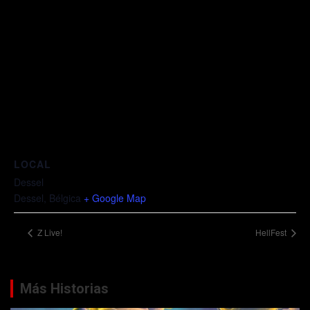
LOCAL
Dessel
Dessel
,
Bélgica
+ Google Map
Z Live!
HellFest
Más Historias