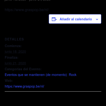
https://www.graspop.be/nl/
Añadir al calendario
DETALLES
Comienza:
junio 18, 2020
Finaliza:
junio 21, 2020
Categorías del Evento:
Eventos que se mantienen (de momento)
,
Rock
Web:
https://www.graspop.be/nl/