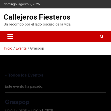
S
domingo, agosto 9, 2026
a
l
Callejeros Fiesteros
t
a
Un recorrido por el lado oscuro de la vida
r
a
l
c
Inicio
Events
Graspop
o
n
t
e
n
« Todos los Eventos
i
d
o
Este evento ha pasado.
Graspop
junio 18, 2020
-
junio 21, 2020