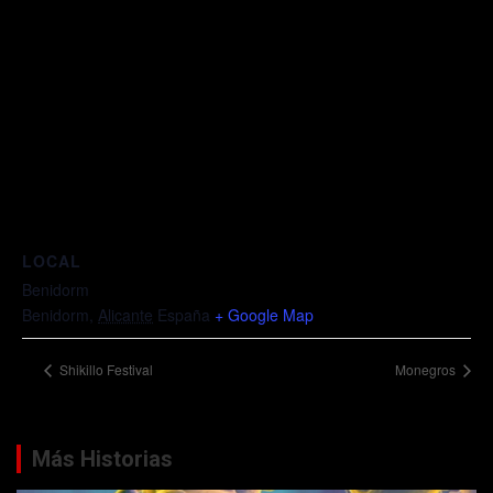
LOCAL
Benidorm
Benidorm
,
Alicante
España
+ Google Map
Shikillo Festival
Monegros
Más Historias