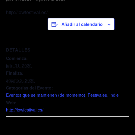
http://lowfestival.es/
Añadir al calendario
DETALLES
Comienza:
julio 31, 2020
Finaliza:
agosto 2, 2020
Categorías del Evento:
Eventos que se mantienen (de momento)
,
Festivales
,
Indie
Web:
http://lowfestival.es/