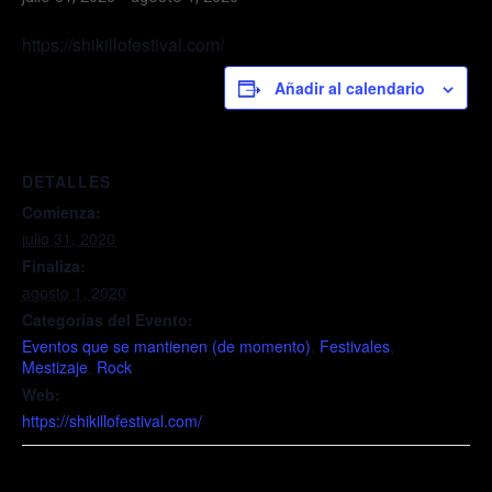
https://shikillofestival.com/
Añadir al calendario
DETALLES
Comienza:
julio 31, 2020
Finaliza:
agosto 1, 2020
Categorías del Evento:
Eventos que se mantienen (de momento)
,
Festivales
,
Mestizaje
,
Rock
Web:
https://shikillofestival.com/