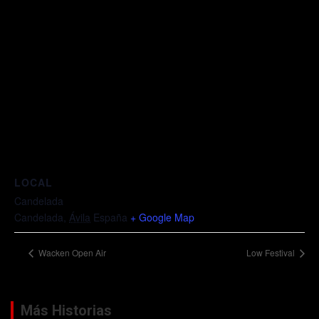
LOCAL
Candelada
Candelada
,
Ávila
España
+ Google Map
Wacken Open Air
Low Festival
Más Historias