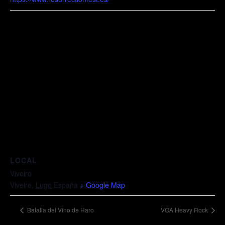
LOCAL
Viveiro
Viveiro
,
Lugo
España
+ Google Map
Batalla del Vino de Haro
VOA Heavy Rock