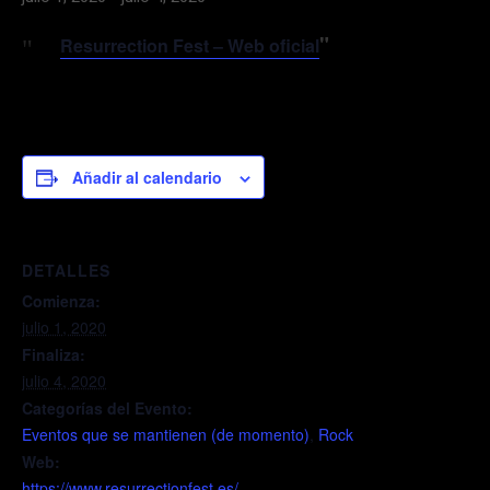
Resurrection Fest – Web oficial
Añadir al calendario
DETALLES
Comienza:
julio 1, 2020
Finaliza:
julio 4, 2020
Categorías del Evento:
Eventos que se mantienen (de momento)
,
Rock
Web:
https://www.resurrectionfest.es/