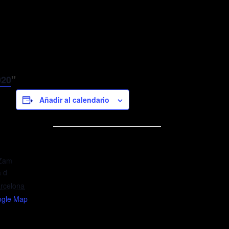
20
Añadir al calendario
 Zam
 d
rcelona
ogle Map