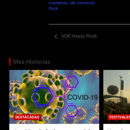
mantienen (de momento)
,
Rock
VOA Heavy Rock
Más Historias
DESTACADAS
FESTIVALE