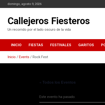
S
domingo, agosto 9, 2026
a
l
t
Callejeros Fiesteros
a
r
Un recorrido por el lado oscuro de la vida
a
l
c
INICIO
FIESTAS
FESTIVALES
GARITOS
P
o
n
t
Inicio
Events
Rock Fest
e
n
i
d
o
« Todos los Eventos
Este evento ha pasado.