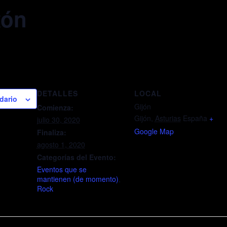
xón
DETALLES
LOCAL
dario
Gijón
Comienza:
Gijón
,
Asturias
España
+
julio 30, 2020
Google Map
Finaliza:
agosto 1, 2020
Categorías del Evento:
Eventos que se
mantienen (de momento)
,
Rock