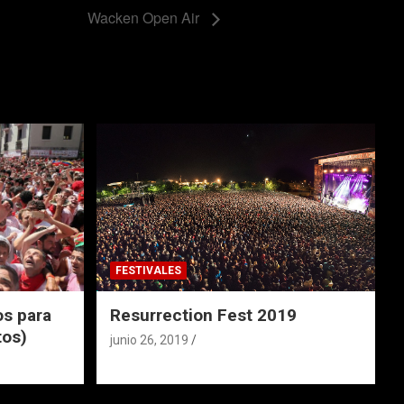
Wacken Open Air
FESTIVALES
s para
Resurrection Fest 2019
tos)
junio 26, 2019