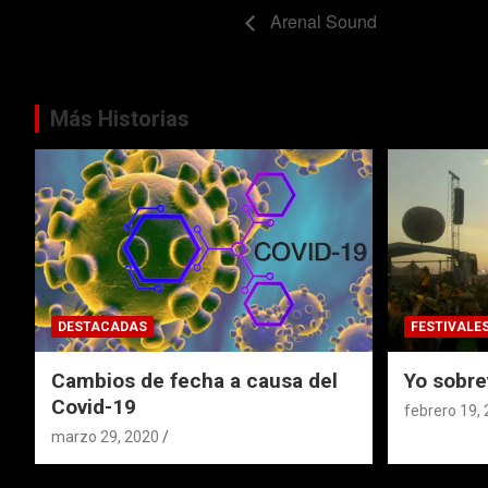
Arenal Sound
Más Historias
DESTACADAS
FESTIVALE
Cambios de fecha a causa del
Yo sobre
Covid-19
febrero 19,
marzo 29, 2020