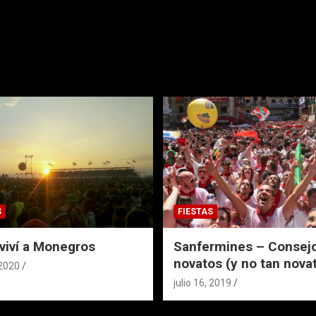
S
FIESTAS
viví a Monegros
Sanfermines – Consejo
novatos (y no tan nova
 2020
julio 16, 2019